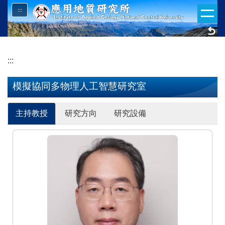
跳
:::
到
主
要
內
:::
容
區
模擬協同多物理人工智慧研究室
主持教授
研究方向
研究設備